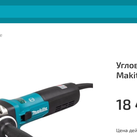
е
Угло
Maki
18