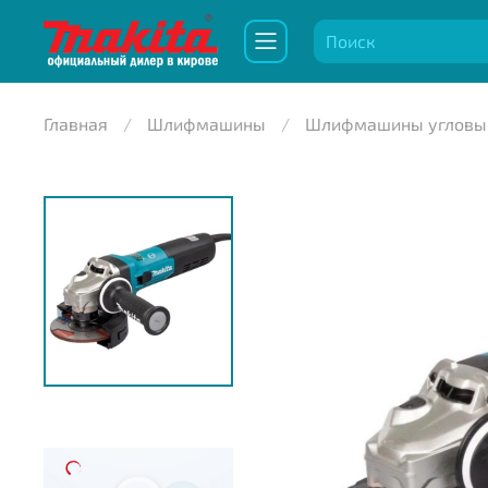
Главная
Шлифмашины
Шлифмашины угловы