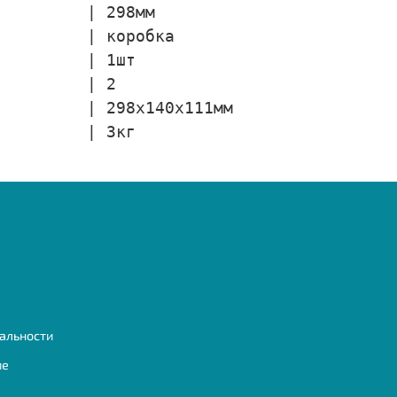
         | 298мм

         | коробка

         | 1шт

         | 2

         | 298х140х111мм

         | 3кг
альности
ие