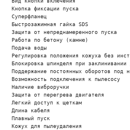
Вид кнопки включения                 
Кнопка фиксации пуска                
Суперфланец                          
Быстрозажимная гайка SDS             
Защита от непреднамеренного пуска    
Работа по бетону (камню)             
Подача воды                          
Регулировка положения кожуха без инст
Блокировка шпинделя при заклинивании 
Поддержание постоянных оборотов под н
Возможность подключения к пылесосу   
Наличие виброручки                   
Защита от перегрева двигателя        
Легкий доступ к щеткам               
Длина кабеля                         
Плавный пуск                         
Кожух для пылеудаления               