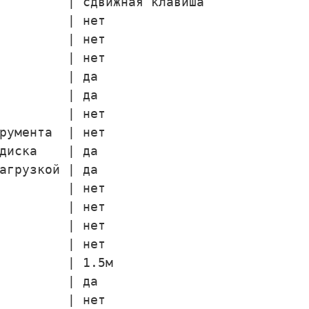
         | сдвижная клавиша

         | нет

         | нет

         | нет

         | да

         | да

         | нет

румента  | нет

диска    | да

агрузкой | да

         | нет

         | нет

         | нет

         | нет

         | 1.5м

         | да

         | нет
