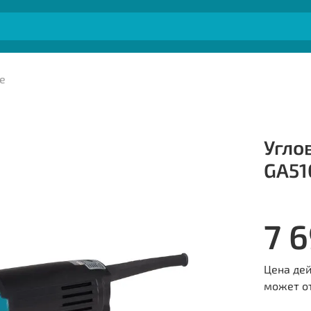
е
Угло
GA51
7 