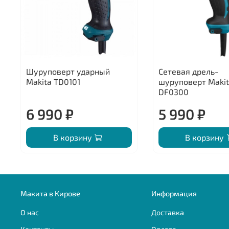
Шуруповерт ударный
Сетевая дрель-
Makita TD0101
шуруповерт Maki
DF0300
6 990 ₽
5 990 ₽
В корзину
В корзину
Макита в Кирове
Информация
О нас
Доставка