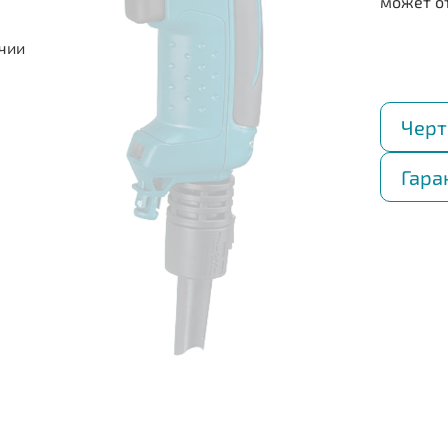
ичии
Черт
Гара