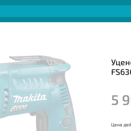
Уцен
FS63
5 