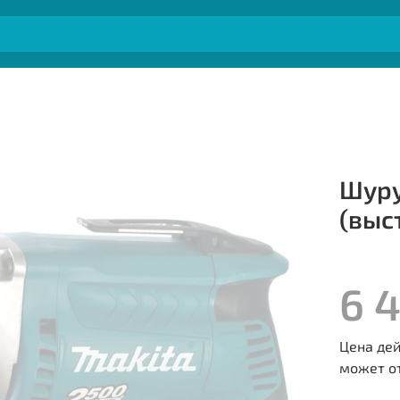
Шуру
(выс
6 