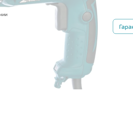
ичии
Гара