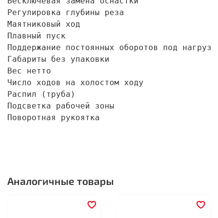
Бесключевая замена оснастки                 
Регулировка глубины реза                    
Маятниковый ход                             
Плавный пуск                                
Поддержание постоянных оборотов под нагрузко
Габариты без упаковки                       
Вес нетто                                   
Число ходов на холостом ходу                
Распил (труба)                              
Подсветка рабочей зоны                      
Поворотная рукоятка                        
Аналогичные товары