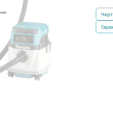
ичии
Черт
Гара