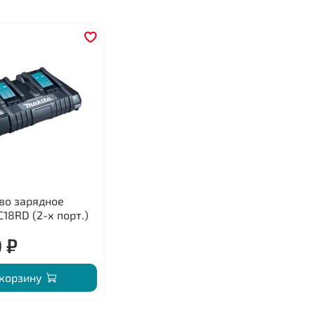
во зарядное
C18RD (2-х порт.)
 ₽
 корзину