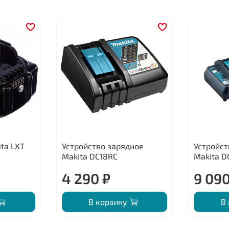
ta LXT
Устройство зарядное
Устройст
Makita DC18RC
Makita D
4 290 ₽
9 090
В корзину
В