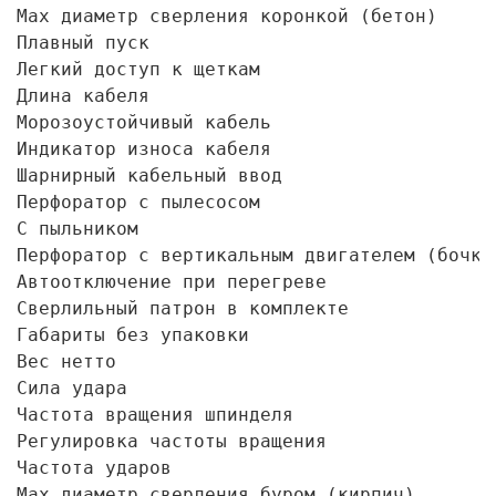
Max диаметр сверления коронкой (бетон)      
Плавный пуск                                
Легкий доступ к щеткам                      
Длина кабеля                                
Морозоустойчивый кабель                     
Индикатор износа кабеля                     
Шарнирный кабельный ввод                    
Перфоратор с пылесосом                      
С пыльником                                 
Перфоратор с вертикальным двигателем (бочка)
Автоотключение при перегреве                
Сверлильный патрон в комплекте              
Габариты без упаковки                       
Вес нетто                                   
Сила удара                                  
Частота вращения шпинделя                   
Регулировка частоты вращения                
Частота ударов                             
Max диаметр сверления буром (кирпич)        