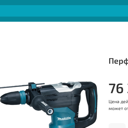
Перф
76