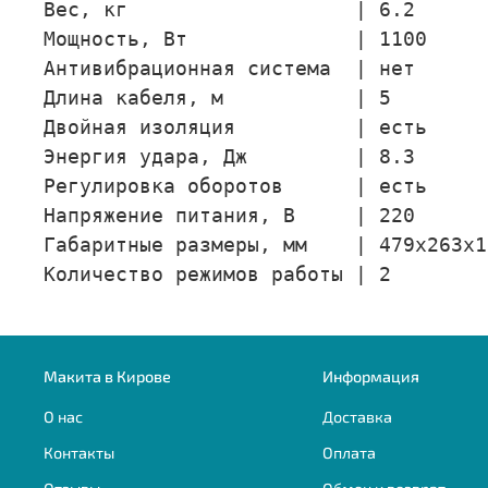
Вес, кг                   | 6.2

Мощность, Вт              | 1100

Антивибрационная система  | нет

Длина кабеля, м           | 5

Двойная изоляция          | есть

Энергия удара, Дж         | 8.3

Регулировка оборотов      | есть

Напряжение питания, В     | 220

Габаритные размеры, мм    | 479х263х10
Количество режимов работы | 2
Макита в Кирове
Информация
О нас
Доставка
Контакты
Оплата