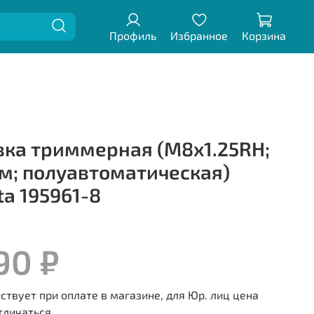
Профиль
Избранное
Корзина
вка триммерная (М8х1.25RH;
мм; полуавтоматическая)
ta 195961-8
90 ₽