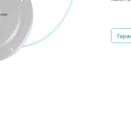
ичии
Гара