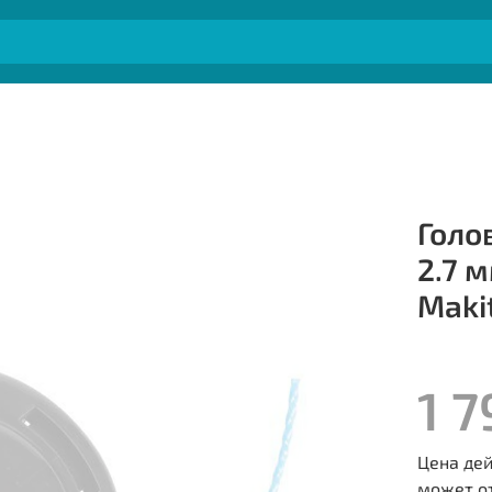
Голо
2.7 
Maki
1 7