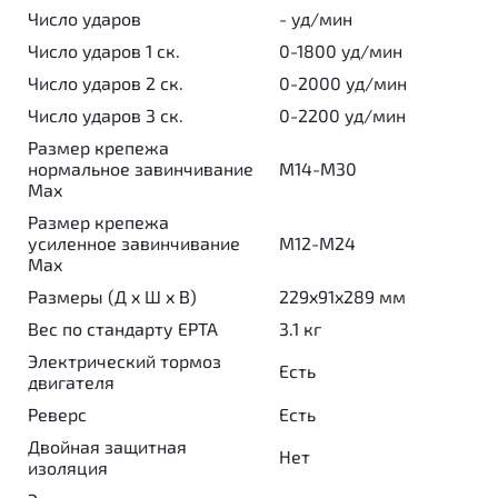
Число ударов
- уд/мин
Число ударов 1 ск.
0-1800 уд/мин
Число ударов 2 ск.
0-2000 уд/мин
Число ударов 3 ск.
0-2200 уд/мин
Размер крепежа
нормальное завинчивание
M14-M30
Max
Размер крепежа
усиленное завинчивание
M12-M24
Max
Размеры (Д x Ш x В)
229x91x289 мм
Вес по стандарту EPTA
3.1 кг
Электрический тормоз
Есть
двигателя
Реверс
Есть
Двойная защитная
Нет
изоляция