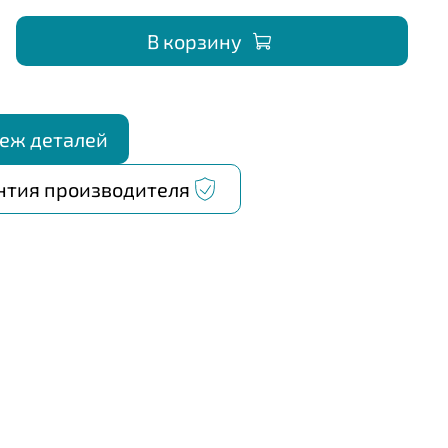
В корзину
еж деталей
нтия производителя