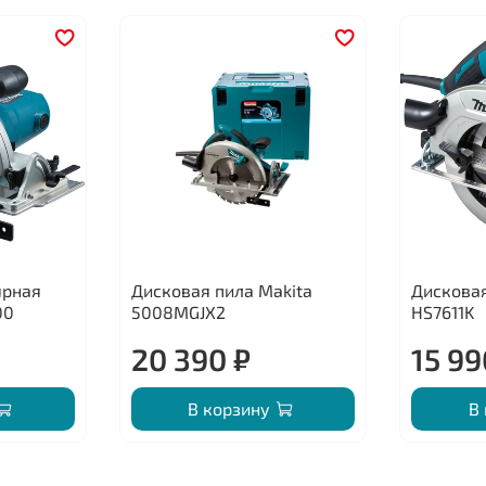
ярная
Дисковая пила Makita
Дисковая
00
5008MGJX2
HS7611K
20 390 ₽
15 99
В корзину
В