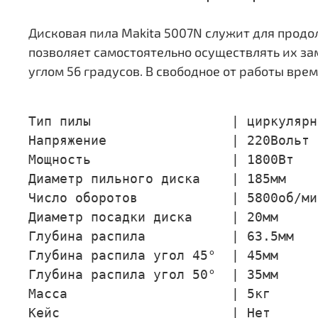
Дисковая пила Makita 5007N служит для продо
позволяет самостоятельно осуществлять их з
углом 56 градусов. В свободное от работы вр
Тип пилы                  | циркулярна
Напряжение                | 220Вольт

Мощность                  | 1800Вт

Диаметр пильного диска    | 185мм

Число оборотов            | 5800об/мин
Диаметр посадки диска     | 20мм

Глубина распила           | 63.5мм

Глубина распила угол 45°  | 45мм

Глубина распила угол 50°  | 35мм

Масса                     | 5кг

Кейс                      | Нет
