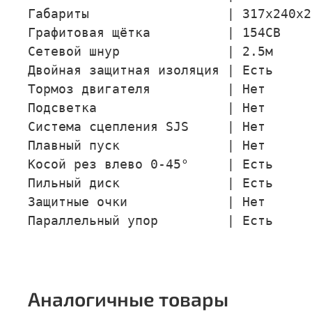
Габариты                  | 317x240x2
Графитовая щётка          | 154CB

Сетевой шнур              | 2.5м

Двойная защитная изоляция | Есть

Тормоз двигателя          | Нет

Подсветка                 | Нет

Система сцепления SJS     | Нет

Плавный пуск              | Нет

Косой рез влево 0-45°     | Есть

Пильный диск              | Есть

Защитные очки             | Нет

Параллельный упор         | Есть
Аналогичные товары