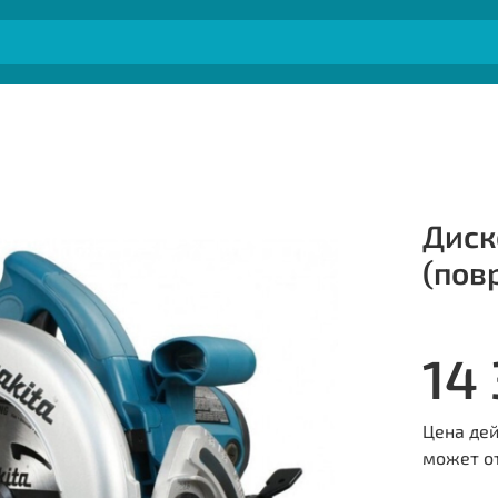
Диск
(пов
14