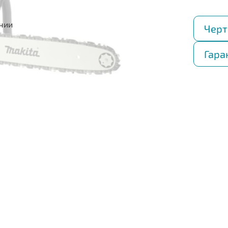
ичии
Черт
Гара