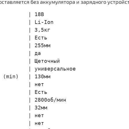
оставляется без аккумулятора и зарядного устройст
         | 18В

         | Li-Ion

         | 3,5кг

         | Есть

         | 255мм

         | да

         | Щеточный

         | универсальное

 (min)   | 130мм

         | нет

         | Есть

         | 2800об/мин

         | 32мм

         | нет

         | нет
