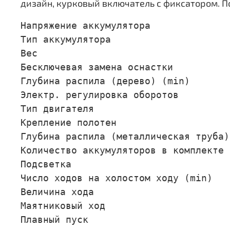
дизайн, курковый включатель с фиксатором. П
Напряжение аккумулятора              
Тип аккумулятора                     
Вес                                  
Бесключевая замена оснастки          
Глубина распила (дерево) (min)       
Электр. регулировка оборотов         
Тип двигателя                        
Крепление полотен                    
Глубина распила (металлическая труба)
Количество аккумуляторов в комплекте 
Подсветка                            
Число ходов на холостом ходу (min)   
Величина хода                        
Маятниковый ход                      
Плавный пуск                         