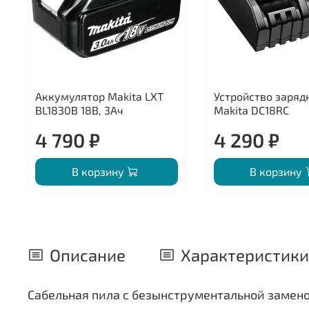
Аккумулятор Makita LXT
Устройство заряд
BL1830B 18В, 3Ач
Makita DC18RC
4 790 ₽
4 290 ₽
В корзину
В корзину
Описание
Характеристики
Сабельная пила с безынструментальной замено