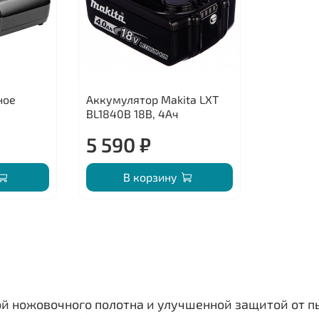
ное
Аккумулятор Makita LXT
BL1840B 18В, 4Ач
5 590 ₽
В корзину
й ножовочного полотна и улучшенной защитой от пы