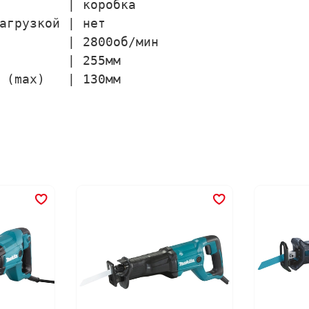
         | коробка

агрузкой | нет

         | 2800об/мин

         | 255мм

 (max)   | 130мм