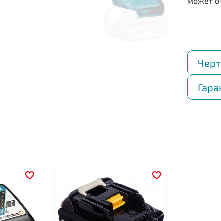
Черт
Гара