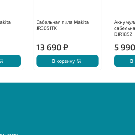
akita
Сабельная пила Makita
Аккумул
JR3051TK
сабельна
DJR185Z
13 690 ₽
5 990
В корзину
В
альности