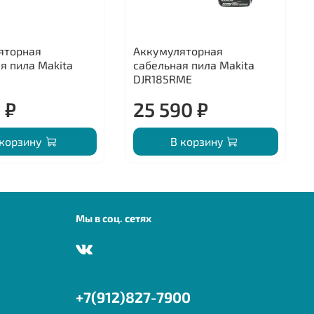
яторная
Аккумуляторная
я пила Makita
сабельная пила Makita
DJR185RME
 ₽
25 590 ₽
 корзину
В корзину
Мы в соц. сетях
+7(912)827-7900