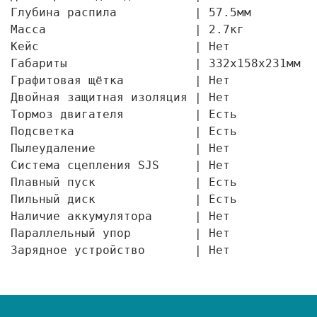
Глубина распила           | 57.5мм

Масса                     | 2.7кг

Кейс                      | Нет

Габариты                  | 332x158x231мм

Графитовая щётка          | Нет

Двойная защитная изоляция | Нет

Тормоз двигателя          | Есть

Подсветка                 | Есть

Пылеудаление              | Нет

Система сцепления SJS     | Нет

Плавный пуск              | Есть

Пильный диск              | Есть

Наличие аккумулятора      | Нет

Параллельный упор         | Нет

Зарядное устройство       | Нет